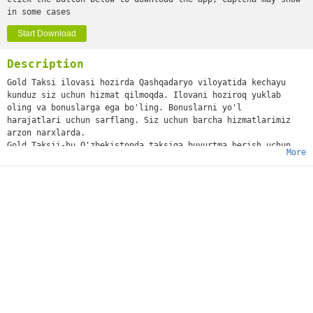
in some cases
Start Download
Description
Gold Taksi ilovasi hozirda Qashqadaryo viloyatida kechayu
kunduz siz uchun hizmat qilmoqda. Ilovani hoziroq yuklab
oling va bonuslarga ega bo'ling. Bonuslarni yo'l
harajatlari uchun sarflang. Siz uchun barcha hizmatlarimiz
arzon narxlarda.
Gold Taksii-bu O'zbekistonda taksiga buyurtma berish uchun
More
yangi va qulay dastur. Shu bilan siz kerakli tarif va to'lov
usulini tanlab, istalgan manzilga tez va xavfsiz etib
borishingiz mumkin. Shuningdek, siz haydovchining
joylashuvini Real vaqt rejimida kuzatishingiz, xizmat
ko'rsatish sifatini baholashingiz va xizmatdan tez-tez
foydalanganingiz uchun bonuslar olishingiz mumkin. Gold Taksi
O'zbekistonning barcha yirik shaharlarida ishlaydi va
ishonchli va professional haydovchilar bilan hamkorlik
qiladi. Gold Taksi'ni yuklab oling va arzon narxlarda qulay
sayohatlardan bahramand bo'ling!