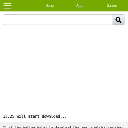
Home
Apps
Games
13.25 will start download...
Click the button below to download the app, captcha may show